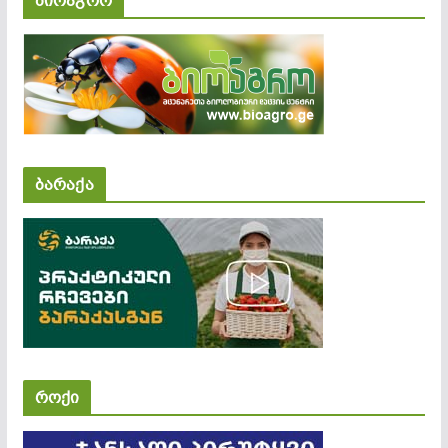
ბიოაგრო
ბარაქა
როქი