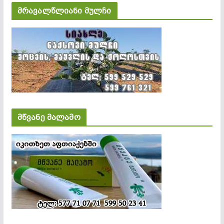
მრავალწლიანი მულჩი
მწვანე მალამო