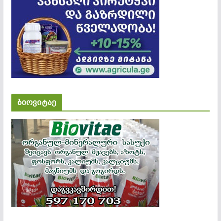
ბიოვიტაე