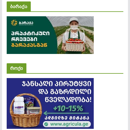
ბარაქა
როქი