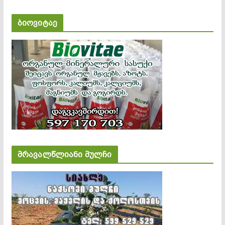
ბიოვიტაე
მრავალწლიანი მულჩი