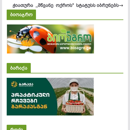
ჭიათურა ,,მწვანე ოქროს“ სტატუსს იბრუნებს
ბიოაგრო
ბარაქა