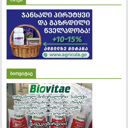
როქი
ბიოვიტაე