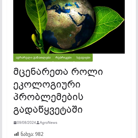
ᲐᲒᲠᲐᲠᲣᲚᲘ ᲒᲐᲜᲐᲗᲚᲔᲑᲐ
ᲠᲣᲑᲠᲘᲙᲔᲑᲘ
ᲡᲢᲐᲢᲘᲔᲑᲘ
მცენარეთა როლი
ეკოლოგიური
პრობლემების
გადაწყვეტაში
09/08/2024
AgroNews
ნახვა:
982