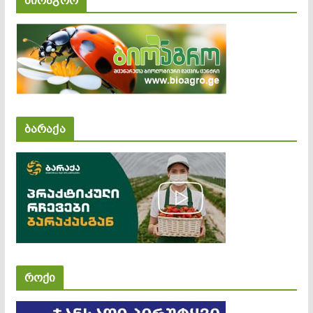
ბიოაგრო
ბარაქა
როქი