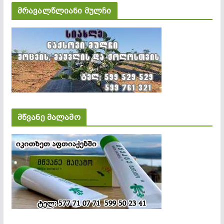
მრავალწლიანი მულჩი
მწვანე მალამო