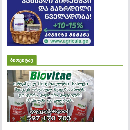
ბიოვიტაე