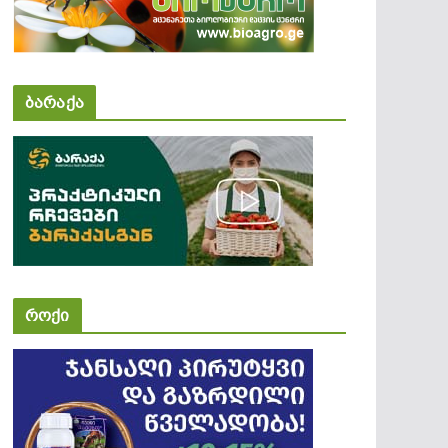
ბარაქა
როქი