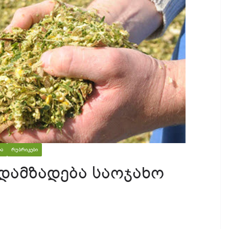
Ა
ᲠᲣᲑᲠᲘᲙᲔᲑᲘ
დამზადება საოჯახო