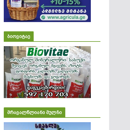
ბიოვიტაე
მრავალწლიანი მულჩი