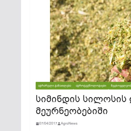
ᲐᲒᲠᲐᲠᲣᲚᲘ ᲒᲐᲜᲐᲗᲚᲔᲑᲐ
ᲐᲒᲠᲝᲢᲔᲥᲜᲝᲚᲝᲒᲘᲔᲑᲘ
ᲛᲔᲪᲮᲝᲕᲔᲚᲔᲝᲑ
სიმინდის სილოსის 
მეურნეობებიში
07/04/2017
AgroNews