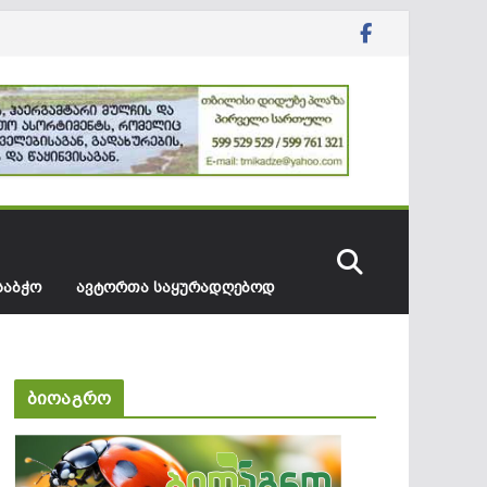
ᲡᲐᲑᲭᲝ
ᲐᲕᲢᲝᲠᲗᲐ ᲡᲐᲧᲣᲠᲐᲓᲦᲔᲑᲝᲓ
ბიოაგრო