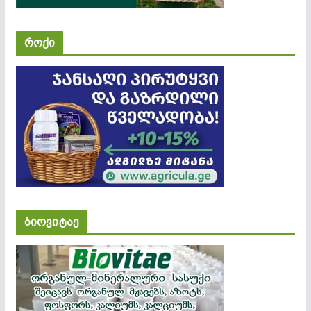
როქი
ბიოვიტაე