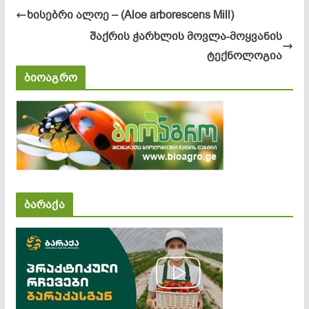
ხი­სებ­რი ალ­ოე – (Aloe arborescens Mill)
შაქრის ჭარხლის მოვლა-მოყვანის
ტექნოლოგია
ბიოაგრო
ბარაქა