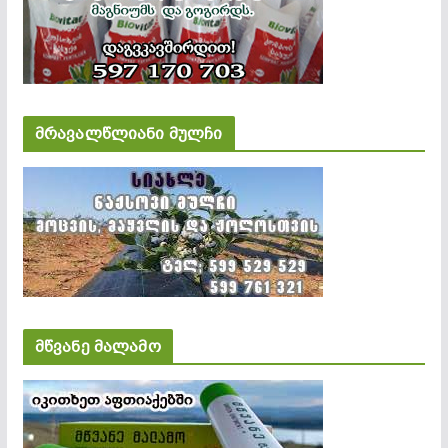
მრავალწლიანი მულჩი
მწვანე მალამო