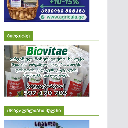
ბიოვიტაე
მრავალწლიანი მულჩი