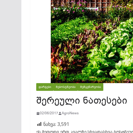
ᲓᲐᲠᲒᲔᲑᲘ
ᲛᲔᲑᲝᲡᲢᲜᲔᲝᲑᲐ
ᲛᲔᲛᲪᲔᲜᲐᲠᲔᲝᲑᲐ
შერეული ნათესები
02/06/2017
AgroNews
ნახვა:
3,591
ეს მეთოდი ერთ კვალზე სხვადასხვა ბოსტნეუ