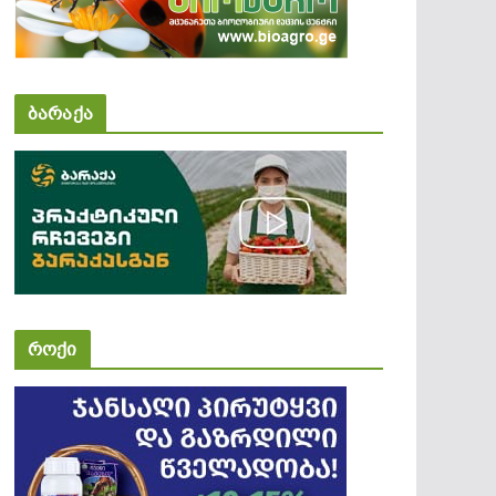
ბარაქა
როქი