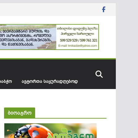
ᲡᲐᲑᲭᲝ
ᲐᲕᲢᲝᲠᲗᲐ ᲡᲐᲧᲣᲠᲐᲓᲦᲔᲑᲝᲓ
ბიოაგრო